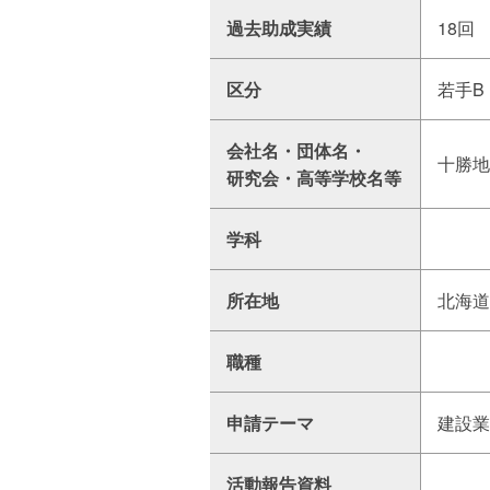
過去助成実績
18回
区分
若手B
会社名・団体名・
十勝地
研究会・高等学校名等
学科
所在地
北海道
職種
申請テーマ
建設業
活動報告資料