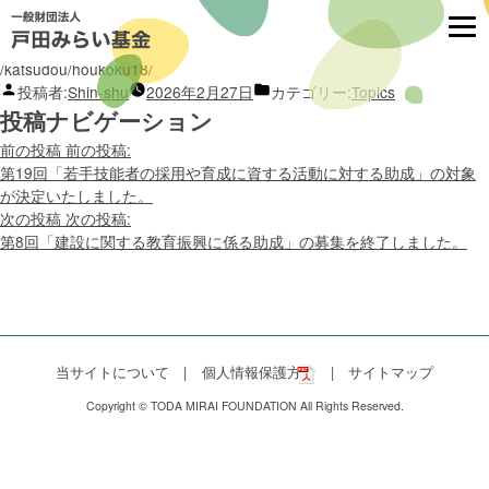
第18回活動報告会を開催いたしました。
投稿者:
Shin-shu
2026年2月27日
/katsudou/houkoku18/
投稿者:
Shin-shu
2026年2月27日
カテゴリー:
Topics
投稿ナビゲーション
前の投稿
前の投稿:
第19回「若手技能者の採用や育成に資する活動に対する助成」の対象
が決定いたしました。
次の投稿
次の投稿:
第8回「建設に関する教育振興に係る助成」の募集を終了しました。
当サイトについて
個人情報保護方針
サイトマップ
Copyright © TODA MIRAI FOUNDATION All Rights Reserved.