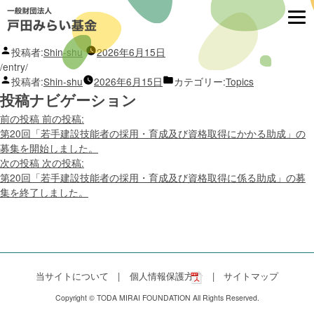
第7回「日本語スピーチコンテスト」の1次予
選の募集を開始しました。
投稿者:
Shin-shu
2026年6月15日
/entry/
投稿者:
Shin-shu
2026年6月15日
カテゴリー:
Topics
投稿ナビゲーション
前の投稿
前の投稿:
第20回「若手建設技能者の採用・育成及び資格取得にかかる助成」の
募集を開始しました。
次の投稿
次の投稿:
第20回「若手建設技能者の採用・育成及び資格取得に係る助成」の募
集を終了しました。
当サイトについて
個人情報保護方針
サイトマップ
Copyright © TODA MIRAI FOUNDATION All Rights Reserved.