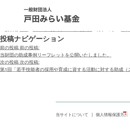
第3回「外国人技能実習生の受入れに係
投稿者:
nttls
2020年3月4日
2023年4月4日
/ginoujishu/
投稿者:
nttls
2020年3月4日
2023年4月4日
カテゴリー:
Top
投稿ナビゲーション
前の投稿
前の投稿:
当財団の助成事例リーフレットを公開いたしました。
次の投稿
次の投稿:
第1回「若手技能者の採用や育成に資する活動に対する助成（
当サイトについて
個人情報保護方針