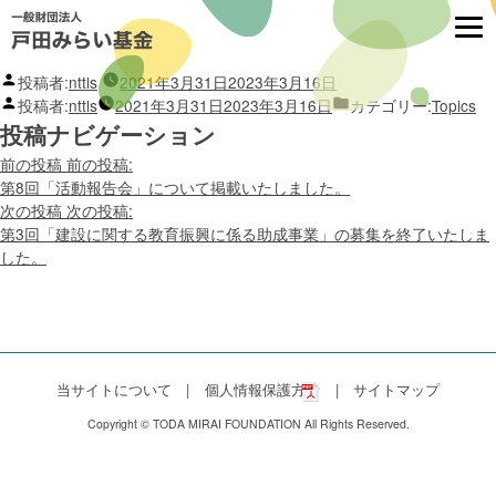
第10回「若手技能者の採用や育成に資する活動
に対する助成」の募集を終了いたしました。
投稿者:
nttls
2021年3月31日
2023年3月16日
投稿者:
nttls
2021年3月31日
2023年3月16日
カテゴリー:
Topics
投稿ナビゲーション
前の投稿
前の投稿:
第8回「活動報告会」について掲載いたしました。
次の投稿
次の投稿:
第3回「建設に関する教育振興に係る助成事業」の募集を終了いたしま
した。
当サイトについて
個人情報保護方針
サイトマップ
Copyright © TODA MIRAI FOUNDATION All Rights Reserved.