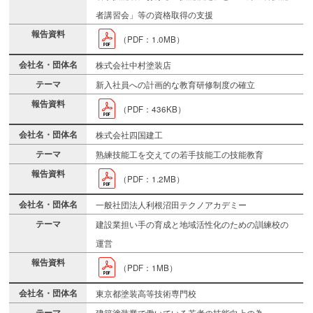
者講習会」等の資格取得の支援
（PDF：1.0MB）
株式会社中村塗装店
新入社員への計画的な教育研修制度の確立
（PDF：436KB）
株式会社四国建工
熟練技能工を交えての若手技能工の技能教育
（PDF：1.2MB）
一般社団法人利根沼田テクノアカデミー
建設業担い手の育成と地域活性化のための訓練校の
運営
（PDF：1MB）
東京都塗装高等技術専門校
建築塗装業で働いている若者の技能向上の為